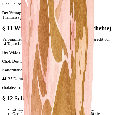
Eine Online-Buchung stellt ein Angebot dar.
Der Vertrag kommt erst mit Bestätigung durch Chok Dee
Thaimassage zustande.
§ 11 Widerrufsrecht (nur für Gutscheine)
Verbraucher im Sinne des § 13 BGB haben ein Widerrufsrecht von
14 Tagen bei Kauf von Gutscheinen.
Der Widerruf ist zu richten an:
Chok Dee Thaimassage Dortmund
Kaiserstraße 59 (im Hofgebäude)
44135 Dortmund
chokdee.thaimassage.dortmund@gmail.com
§ 12 Schlussbestimmungen
Es gilt das Recht der Bundesrepublik Deutschland
Gerichtsstand ist Dortmund, soweit gesetzlich zulässig