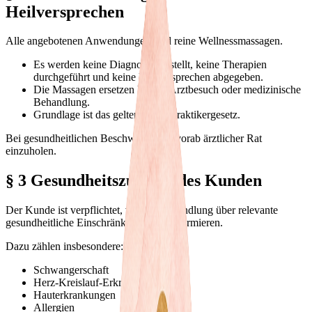
Heilversprechen
Alle angebotenen Anwendungen sind reine Wellnessmassagen.
Es werden keine Diagnosen gestellt, keine Therapien
durchgeführt und keine Heilversprechen abgegeben.
Die Massagen ersetzen keinen Arztbesuch oder medizinische
Behandlung.
Grundlage ist das geltende Heilpraktikergesetz.
Bei gesundheitlichen Beschwerden ist vorab ärztlicher Rat
einzuholen.
§ 3 Gesundheitszustand des Kunden
Der Kunde ist verpflichtet, vor der Behandlung über relevante
gesundheitliche Einschränkungen zu informieren.
Dazu zählen insbesondere:
Schwangerschaft
Herz-Kreislauf-Erkrankungen
Hauterkrankungen
Allergien