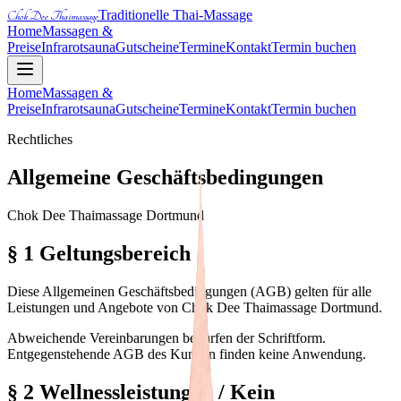
Traditionelle Thai-Massage
Chok Dee Thaimassage
Home
Massagen &
Preise
Infrarotsauna
Gutscheine
Termine
Kontakt
Termin buchen
Home
Massagen &
Preise
Infrarotsauna
Gutscheine
Termine
Kontakt
Termin buchen
Rechtliches
Allgemeine Geschäftsbedingungen
Chok Dee Thaimassage Dortmund
§ 1 Geltungsbereich
Diese Allgemeinen Geschäftsbedingungen (AGB) gelten für alle
Leistungen und Angebote von Chok Dee Thaimassage Dortmund.
Abweichende Vereinbarungen bedürfen der Schriftform.
Entgegenstehende AGB des Kunden finden keine Anwendung.
§ 2 Wellnessleistungen / Kein