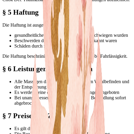
§ 5 Haftung
Die Haftung ist ausgeschlossen, wenn:
gesundheitliche Risiken vom Kunden verschwiegen wurden
Beschwerden dem Kunden selbst nicht bekannt waren
Schäden durch falsche Angaben entstehen
Die Haftung beschränkt sich auf Vorsatz und grobe Fahrlässigkeit.
§ 6 Leistungen und Verhalten
Alle Massagen dienen ausschließlich dem Wohlbefinden und
der Entspannung
Es werden keine erotischen Dienstleistungen angeboten
Bei unangemessenen Anfragen wird die Behandlung sofort
abgebrochen
§ 7 Preise und Zahlung
Es gilt die jeweils aktuelle Preisliste
Die Bezahlung erfolgt direkt nach der Behandlung