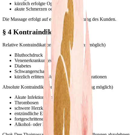
kürzlich erfolgte Operationen
akute Schmerzen oder Verletzungen
Die Massage erfolgt auf eigene Verantwortung des Kunden.
§ 4 Kontraindikationen
Relative Kontraindikationen (Einschränkung möglich)
Bluthochdruck
Venenerkrankungen
Diabetes
Schwangerschaft
kürzlich erlittene Verletzungen oder Operationen
Absolute Kontraindikationen (keine Behandlung möglich)
Akute Infektionen mit Fieber
Thrombosen
schwere Herzkrankheiten
entzündliche Erkrankungen
fortgeschrittene Osteoporose
Alkohol- oder Drogeneinfluss
Chok Dee Thaimassage behält sich vor, Behandlungen abzulehnen.