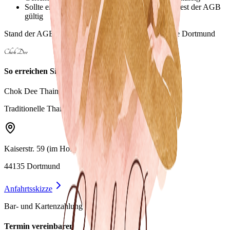
Sollte eine Klausel unwirksam sein, bleibt der Rest der AGB
gültig
Stand der AGB: März 2026 – Chok Dee Thaimassage Dortmund
Chok Dee
So erreichen Sie uns
Chok Dee Thaimassage
Traditionelle Thai-Massage
Kaiserstr. 59 (im Hofgebäude)
44135 Dortmund
Anfahrtsskizze
Bar- und Kartenzahlung möglich
Termin vereinbaren