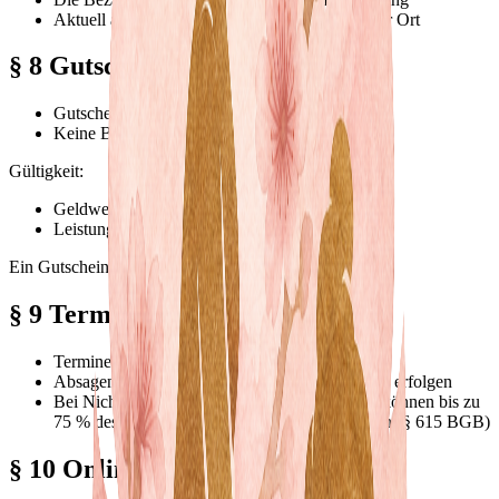
Aktuell akzeptierte Zahlungsart: Barzahlung vor Ort
§ 8 Gutscheine
Gutscheine sind übertragbar
Keine Barauszahlung möglich
Gültigkeit:
Geldwert-Gutscheine: 3 Jahre
Leistungs-Gutscheine: 1 Jahr
Ein Gutschein ist pro Termin vollständig einzulösen.
§ 9 Termine und Stornierung
Termine sind verbindlich
Absagen müssen mindestens 24 Stunden vorher erfolgen
Bei Nichterscheinen oder kurzfristiger Absage können bis zu
75 % des Behandlungspreises berechnet werden (§ 615 BGB)
§ 10 Online-Buchung